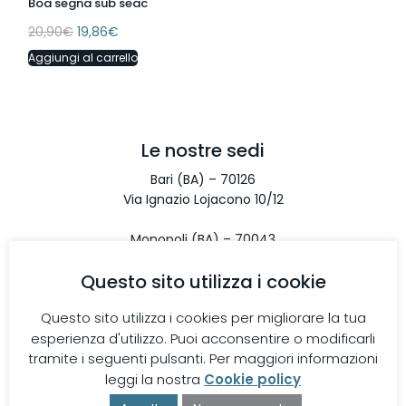
Boa segna sub seac
20,90
€
19,86
€
Aggiungi al carrello
Le nostre sedi
Bari (BA) – 70126
Via Ignazio Lojacono 10/12
Monopoli (BA) – 70043
Via Aldo Moro 67/10
Questo sito utilizza i cookie
Taranto (TA) – 74122
Questo sito utilizza i cookies per migliorare la tua
Via S. Bonaventura 1/H
esperienza d'utilizzo. Puoi acconsentire o modificarli
tramite i seguenti pulsanti. Per maggiori informazioni
Contatti
leggi la nostra
Cookie policy
Telefono