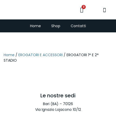
0
PescaSub e Freedi
Home
Shop
Contatti
Home
/
EROGATORI E ACCESSORI
/ EROGATORI 1° E 2°
STADIO
Le nostre sedi
Bari (BA) – 70126
Via Ignazio Lojacono 10/12