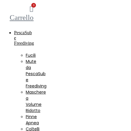
0
Carrello
PescaSub
e
Freediving
Fucili
Mute
da
PescaSub
e
Freediving
Maschere
a
Volume
Ridotto
Pinne
Apnea
Coltelli