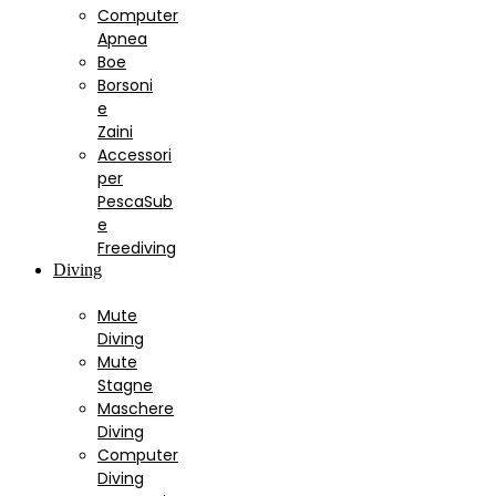
Computer
Apnea
Boe
Borsoni
e
Zaini
Accessori
per
PescaSub
e
Freediving
Diving
Mute
Diving
Mute
Stagne
Maschere
Diving
Computer
Diving