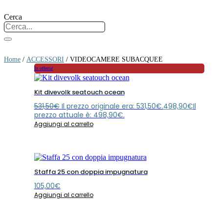
Cerca
Home
/
ACCESSORI
/ VIDEOCAMERE SUBACQUEE
In offerta!
Kit divevolk seatouch ocean
531,50
€
Il prezzo originale era: 531,50€.
498,90
€
Il
prezzo attuale è: 498,90€.
Aggiungi al carrello
Staffa 25 con doppia impugnatura
105,00
€
Aggiungi al carrello