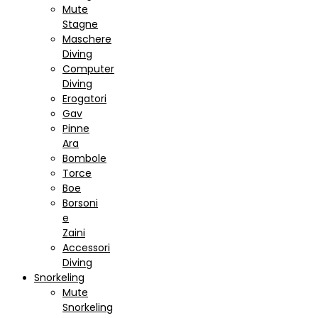
Mute
Stagne
Maschere
Diving
Computer
Diving
Erogatori
Gav
Pinne
Ara
Bombole
Torce
Boe
Borsoni
e
Zaini
Accessori
Diving
Snorkeling
Mute
Snorkeling