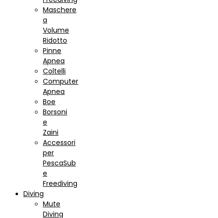
Maschere
a
Volume
Ridotto
Pinne
Apnea
Coltelli
Computer
Apnea
Boe
Borsoni
e
Zaini
Accessori
per
PescaSub
e
Freediving
Diving
Mute
Diving