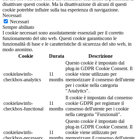
disattivare questi cookie. Ma la disattivazione di alcuni di questi
cookie potrebbe influire sulla tua esperienza di navigazione.
Necessari
Necessari
Sempre abilitato
I cookie necessari sono assolutamente essenziali per il corretto
funzionamento del sito web. Questi cookie garantiscono le
funzionalità di base e le caratteristiche di sicurezza del sito web, in
modo anonimo.
Cookie
Durata
Descrizione
Questo cookie è impostato dal
plug-in GDPR Cookie Consent. Il
cookielawinfo-
11
cookie viene utilizzato per
checkbox-analytics
months
memorizzare il consenso dell'utente
per i cookie nella categoria
"Analytics".
Il cookie è impostato dal consenso
cookielawinfo-
11
cookie GDPR per registrare il
checkbox-functional
months
consenso dell'utente per i cookie
nella categoria "Funzionali".
Questo cookie è impostato dal
plug-in GDPR Cookie Consent. Il
cookielawinfo-
11
cookie viene utilizzato per
checkbox-necessary
months
memorizzare il consenso dell'utente