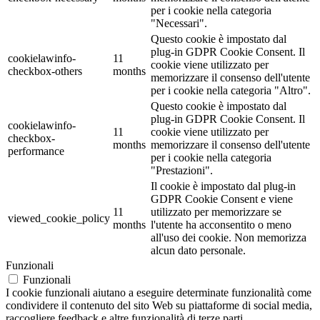
per i cookie nella categoria
"Necessari".
Questo cookie è impostato dal
plug-in GDPR Cookie Consent. Il
cookielawinfo-
11
cookie viene utilizzato per
checkbox-others
months
memorizzare il consenso dell'utente
per i cookie nella categoria "Altro".
Questo cookie è impostato dal
plug-in GDPR Cookie Consent. Il
cookielawinfo-
11
cookie viene utilizzato per
checkbox-
months
memorizzare il consenso dell'utente
performance
per i cookie nella categoria
"Prestazioni".
Il cookie è impostato dal plug-in
GDPR Cookie Consent e viene
11
utilizzato per memorizzare se
viewed_cookie_policy
months
l'utente ha acconsentito o meno
all'uso dei cookie. Non memorizza
alcun dato personale.
Funzionali
Funzionali
I cookie funzionali aiutano a eseguire determinate funzionalità come
condividere il contenuto del sito Web su piattaforme di social media,
raccogliere feedback e altre funzionalità di terze parti.